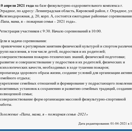
10 апреля 2021 года
на базе физкультурно-оздоровительного комплекса г.
Отрадное, по адресу: Ленинградская область, Кировский район, г. Отрадное, ул
Железнодорожная, д. 20, корп. А, состоятся ежегодные районные соревнования
«Папа, мама, я – пожарная семья – 2021 года».
Регистрация участников с 9:30. Начало соревнований в 10:00.
Цели и задачи соревнования:
- привлечение к регулярным занятиям физической культурой и спортом различ
групп населения, в том числе детей, подростков и их родителей;
-совершенствования пожарно-технических знаний, физической подготовки;
-развитие и совершенствование у подростков и их родителей, физических и
психологических качеств, необходимых в ходе тушения пожаров;
-пропаганда здорового образа жизни, создание условий для организации актив
семейного отдыха;
-укрепление семейных отношений и формирование у подрастающего поколени
позитивных установок к сохранению и развитию семейных традиций, создани
полноценной семьи;
-совершенствование форм организации массовой физкультурно-спортивной
работы.
Положение «Папа, мама, я – пожарная семья -2021»
Дата редактирования: 01-04-2021 в 