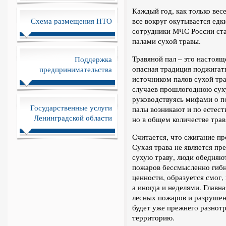
Каждый год, как только вес
Схема размещения НТО
все вокруг окутывается ед
сотрудники МЧС России ста
палами сухой травы.
Травяной пал – это настоящ
Поддержка
опасная традиция поджигат
предпринимательства
источником палов сухой тра
случаев прошлогоднюю суху
руководствуясь мифами о п
Государственные услуги
палы возникают и по естес
Ленинградской области
но в общем количестве трав
Считается, что сжигание п
Сухая трава не является пр
сухую траву, люди обедняю
пожаров бессмысленно гиб
ценности, образуется смог,
а иногда и неделями. Главн
лесных пожаров и разрушен
будет уже прежнего разнот
территорию.