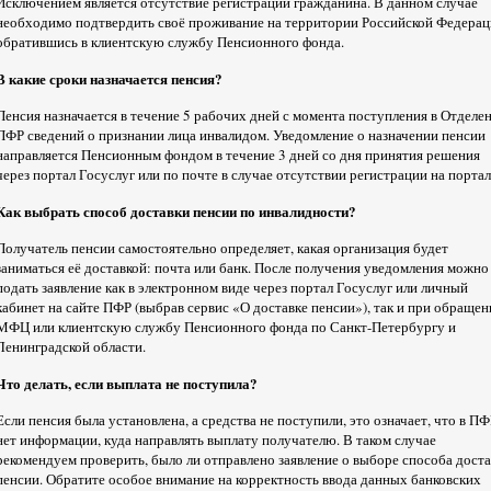
Исключением является отсутствие регистрации гражданина. В данном случае
необходимо подтвердить своё проживание на территории Российской Федерац
обратившись в клиентскую службу Пенсионного фонда.
В какие сроки назначается пенсия?
Пенсия назначается в течение 5 рабочих дней с момента поступления в Отделе
ПФР сведений о признании лица инвалидом. Уведомление о назначении пенсии
направляется Пенсионным фондом в течение 3 дней со дня принятия решения
через портал Госуслуг или по почте в случае отсутствии регистрации на портал
Как выбрать способ доставки пенсии по инвалидности?
Получатель пенсии самостоятельно определяет, какая организация будет
заниматься её доставкой: почта или банк. После получения уведомления можно
подать заявление как в электронном виде через портал Госуслуг или личный
кабинет на сайте ПФР (выбрав сервис «О доставке пенсии»), так и при обращен
МФЦ или клиентскую службу Пенсионного фонда по Санкт-Петербургу и
Ленинградской области.
Что делать, если выплата не поступила?
Если пенсия была установлена, а средства не поступили, это означает, что в П
нет информации, куда направлять выплату получателю. В таком случае
рекомендуем проверить, было ли отправлено заявление о выборе способа дост
пенсии. Обратите особое внимание на корректность ввода данных банковских