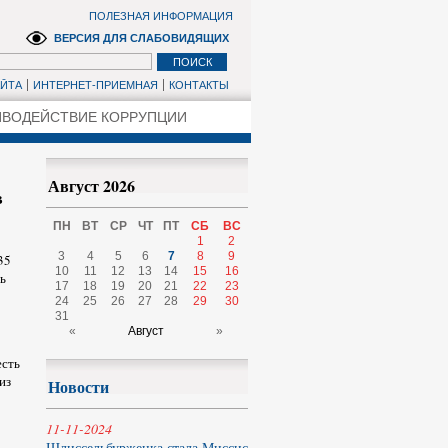
ПОЛЕЗНАЯ ИНФОРМАЦИЯ
ВЕРСИЯ ДЛЯ СЛАБОВИДЯЩИХ
АЙТА
ИНТЕРНЕТ-ПРИЕМНАЯ
КОНТАКТЫ
ВОДЕЙСТВИЕ КОРРУПЦИИ
Август 2026
в
ПН
ВТ
СР
ЧТ
ПТ
СБ
ВС
1
2
3
4
5
6
7
8
9
35
10
11
12
13
14
15
16
ь
17
18
19
20
21
22
23
24
25
26
27
28
29
30
31
«
Август
»
есть
из
Новости
11-11-2024
Шлиссельбурженка стала Миссис