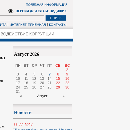
ПОЛЕЗНАЯ ИНФОРМАЦИЯ
ВЕРСИЯ ДЛЯ СЛАБОВИДЯЩИХ
АЙТА
ИНТЕРНЕТ-ПРИЕМНАЯ
КОНТАКТЫ
ВОДЕЙСТВИЕ КОРРУПЦИИ
Август 2026
ва
ПН
ВТ
СР
ЧТ
ПТ
СБ
ВС
1
2
3
4
5
6
7
8
9
10
11
12
13
14
15
16
тв
17
18
19
20
21
22
23
24
25
26
27
28
29
30
31
«
Август
»
Новости
11-11-2024
 за
Шлиссельбурженка стала Миссис