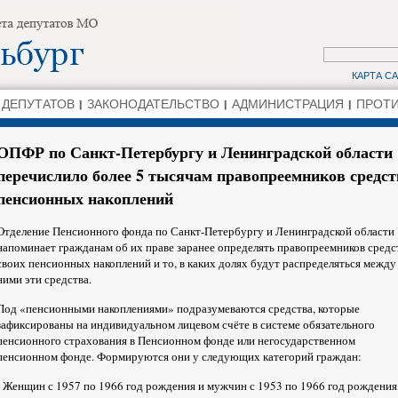
КАРТА С
 ДЕПУТАТОВ
ЗАКОНОДАТЕЛЬСТВО
АДМИНИСТРАЦИЯ
ПРОТИ
ОПФР по Санкт-Петербургу и Ленинградской области
перечислило более 5 тысячам правопреемников средст
пенсионных накоплений
Отделение Пенсионного фонда по Санкт-Петербургу и Ленинградской области
напоминает гражданам об их праве заранее определять правопреемников средс
своих пенсионных накоплений и то, в каких долях будут распределяться между
ними эти средства.
Под «пенсионными накоплениями» подразумеваются средства, которые
зафиксированы на индивидуальном лицевом счёте в системе обязательного
пенсионного страхования в Пенсионном фонде или негосударственном
пенсионном фонде. Формируются они у следующих категорий граждан:
- Женщин с 1957 по 1966 год рождения и мужчин с 1953 по 1966 год рождения,