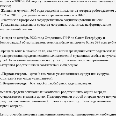
которых в 2002-2004 годах уплачивались страховые взносы на накопительную
пенсию;
- Женщин и мужчин 1967 года рождения и моложе, за которых работодателем 
2002 по 2013 годы уплачивались страховые взносы в ПФР;
- Участников Программы государственного софинансирования пенсии;
- Граждан, направлявших средства материнского капитала на формирование
накопительной пенсии.
С января по октябрь 2022 года Отделением ПФР по Санкт-Петербургу и
Ленинградской области правопреемникам было выплачено более 397 млн. рубл
Обращаем ваше внимание на то, что при жизни гражданин может подать заявле
о распределении средств пенсионных накоплений с указанием любых получате
долей. Если такого заявления не поступило, то в качестве правопреемников
выступают родственники в соответствии с очередью:
1. Первая очередь
– дети (в том числе усыновлённые), супруг или супруга,
родители (в том числе усыновители);
2.
Вторая очередь
– братья, сёстры, бабушки, дедушки, внуки.
Выплата средств пенсионных накоплений родственникам одной очереди
осуществляется в равных долях. Правопреемники второй очереди могут получ
средства пенсионных накоплений только в случае отсутствия родственников
первой очереди.
Для того, чтобы получить пенсионные накопления, правопреемнику необходи