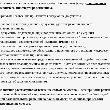
до истечения 6
обратиться в любую клиентскую службу Пенсионного фонда
месяцев со дня смерти родственника
.
При этом к заявлению прилагаются следующие документы:
- паспорт заявителя (или иной документ, удостоверяющий личность
правопреемника);
- документы, подтверждающие родственные отношения с умершим
(свидетельство о рождении, свидетельство о заключении брака, свидетельство 
усыновлении, свидетельство об изменении имени и др.);
- свидетельство о смерти застрахованного лица (при наличии);
- страховое свидетельство обязательного пенсионного страхования умершего
застрахованного лица (при наличии);
- если заявление о выплате средств пенсионных накоплений подаётся от имени
малолетнего правопреемника, не достигшего 14 лет, его законные представител
также должны приложить документ, удостоверяющий личность и полномочия
законного представителя (усыновителя, опекуна, попечителя) правопреемника;
- при пропуске шестимесячного срока необходимо решение суда о восстановл
срока для обращения с заявлением.
Заявление рассматривают в течение седьмого месяца
. После принятия реше
его копию Пенсионный фонд направляет заявителю не позднее 5 рабочих дней.
При положительном решении на восьмой месяц до 20 числа происходит
перечисление средств
.