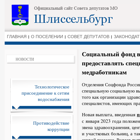
ГЛАВНАЯ
О ПОСЕЛЕНИИ
СОВЕТ ДЕПУТАТОВ
ЗАКОНОДАТ
Социальный фонд в
НОВОСТИ
предоставлять спе
медработникам
Отделения Соцфонда России
Технологическое
специальную социальную в
присоединение к сетям
того как организации здра
водоснабжения
специалистов, имеющих пра
п
Новая выплата, введенная
с января 2023 года положе
Противодействие
звена здравоохранения, це
коррупции
и участковых больниц, а та
скорой помощи. Размер выпл