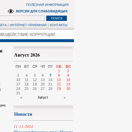
ПОЛЕЗНАЯ ИНФОРМАЦИЯ
ВЕРСИЯ ДЛЯ СЛАБОВИДЯЩИХ
АЙТА
ИНТЕРНЕТ-ПРИЕМНАЯ
КОНТАКТЫ
ВОДЕЙСТВИЕ КОРРУПЦИИ
и
Август 2026
ПН
ВТ
СР
ЧТ
ПТ
СБ
ВС
1
2
3
4
5
6
7
8
9
10
11
12
13
14
15
16
7
17
18
19
20
21
22
23
24
25
26
27
28
29
30
8
31
«
Август
»
ции,
.
Новости
11-11-2024
Шлиссельбурженка стала Миссис