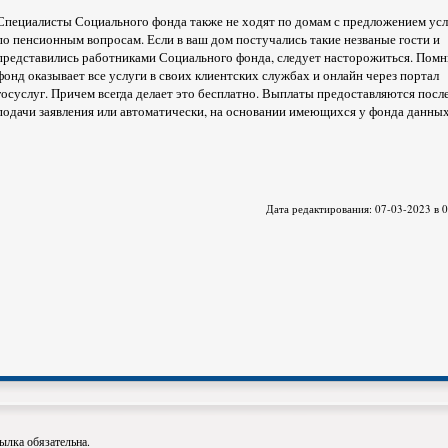
Специалисты Социального фонда также не ходят по домам с предложением усл
по пенсионным вопросам. Если в ваш дом постучались такие незваные гости и
представились работниками Социального фонда, следует насторожиться. Помн
фонд оказывает все услуги в своих клиентских службах и онлайн через портал
госуслуг. Причем всегда делает это бесплатно. Выплаты предоставляются посл
подачи заявления или автоматически, на основании имеющихся у фонда данных
Дата редактирования: 07-03-2023 в 
ылка обязательна.