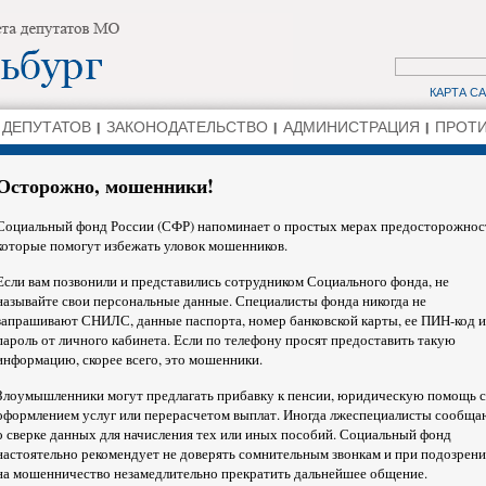
КАРТА С
 ДЕПУТАТОВ
ЗАКОНОДАТЕЛЬСТВО
АДМИНИСТРАЦИЯ
ПРОТИ
Осторожно, мошенники!
Социальный фонд России (СФР) напоминает о простых мерах предосторожнос
которые помогут избежать уловок мошенников.
Если вам позвонили и представились сотрудником Социального фонда, не
называйте свои персональные данные. Специалисты фонда никогда не
запрашивают СНИЛС, данные паспорта, номер банковской карты, ее ПИН-код 
пароль от личного кабинета. Если по телефону просят предоставить такую
информацию, скорее всего, это мошенники.
Злоумышленники могут предлагать прибавку к пенсии, юридическую помощь с
оформлением услуг или перерасчетом выплат. Иногда лжеспециалисты сообща
о сверке данных для начисления тех или иных пособий. Социальный фонд
настоятельно рекомендует не доверять сомнительным звонкам и при подозрен
на мошенничество незамедлительно прекратить дальнейшее общение.