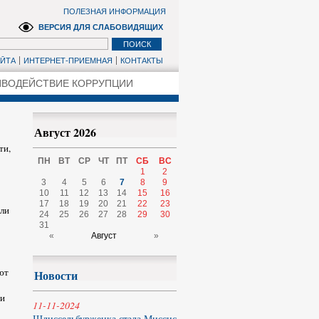
ПОЛЕЗНАЯ ИНФОРМАЦИЯ
ВЕРСИЯ ДЛЯ СЛАБОВИДЯЩИХ
АЙТА
ИНТЕРНЕТ-ПРИЕМНАЯ
КОНТАКТЫ
ВОДЕЙСТВИЕ КОРРУПЦИИ
Август 2026
ти,
ПН
ВТ
СР
ЧТ
ПТ
СБ
ВС
1
2
3
4
5
6
7
8
9
10
11
12
13
14
15
16
17
18
19
20
21
22
23
или
24
25
26
27
28
29
30
31
«
Август
»
ют
Новости
ии
11-11-2024
Шлиссельбурженка стала Миссис