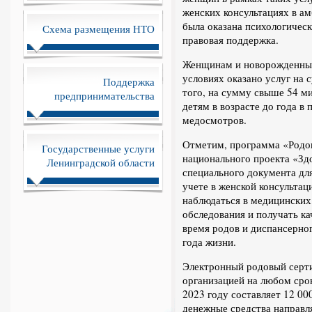
женских консультациях в а
была оказана психологичес
Схема размещения НТО
правовая поддержка.
Женщинам и новорожденным
условиях оказано услуг на
Поддержка
того, на сумму свыше 54 м
предпринимательства
детям в возрасте до года в
медосмотров.
Отметим, программа «Родов
Государственные услуги
национального проекта «Зд
Ленинградской области
специального документа дл
учете в женской консультац
наблюдаться в медицинских
обследования и получать к
время родов и диспансерног
года жизни.
Электронный родовый серт
организацией на любом сро
2023 году составляет 12 00
денежные средства направл