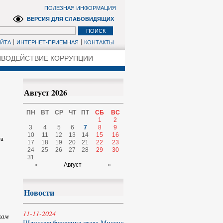
ПОЛЕЗНАЯ ИНФОРМАЦИЯ
ВЕРСИЯ ДЛЯ СЛАБОВИДЯЩИХ
АЙТА
ИНТЕРНЕТ-ПРИЕМНАЯ
КОНТАКТЫ
ВОДЕЙСТВИЕ КОРРУПЦИИ
Август 2026
ПН
ВТ
СР
ЧТ
ПТ
СБ
ВС
1
2
3
4
5
6
7
8
9
10
11
12
13
14
15
16
та
17
18
19
20
21
22
23
24
25
26
27
28
29
30
31
«
Август
»
Новости
11-11-2024
кам
Шлиссельбурженка стала Миссис