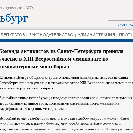
КАРТА С
 ДЕПУТАТОВ
ЗАКОНОДАТЕЛЬСТВО
АДМИНИСТРАЦИЯ
ПРОТИ
Команда активистов из Санкт-Петербурга приняла
участие в XIII Всероссийском чемпионате по
компьютерному многоборью
22 июня в Центре общения старшего поколения команда активистов из Санкт-
Петербурга приняла участие в финальном этапе XIII Всероссийского чемпиона
по компьютерному многоборью.
В онлайн-режиме петербуржцы продемонстрировали свои навыки пользования
персональным компьютером, поисковыми системами, приложениями на
смартфонах и электронными сервисами.
«Каждый из вас сегодня доказал, что жизнь в любом возрасте может быть
яркой, интересной и разнообразной, что всегда можно быть готовым и
открытым к новым знаниям. Главное — поверить в свои силы. Желаю участни