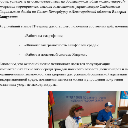
удачи, успехов, и не останавливаться на достигнутом, идти только вперед!»,
открывая мероприятие, сказала заместитель управляющего Отделением
Социального фонда по Санкт-Петербургу и Ленинградской области
Валерия
Батуркина
.
Крупнейший в мире IT-турнир для старшего поколения состоял из трёх номина
· «Работа на смартфоне»;
· «Финансовая грамотность в цифровой среде»;
· «Работа в поисковой системе Яндекс».
Напомним, что основной целью чемпионата является популяризация
компьютерных технологий среди граждан пожилого возраста, пенсионеров и ли
ограниченными возможностями здоровья для успешной социальной адаптации 
информационной среде, повышения качества жизни и упрощения получения
различных услуг не выходя из дома.