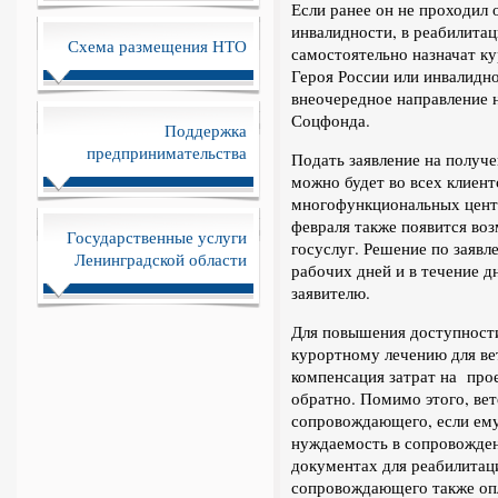
Если ранее он не проходил 
инвалидности, в реабилита
Схема размещения НТО
самостоятельно назначат к
Героя России или инвалидн
внеочередное направление 
Соцфонда.
Поддержка
предпринимательства
Подать заявление на получ
можно будет во всех клиен
многофункциональных цент
февраля также появится воз
Государственные услуги
госуслуг. Решение по заявл
Ленинградской области
рабочих дней и в течение д
заявителю.
Для повышения доступности
курортному лечению для ве
компенсация затрат на про
обратно. Помимо этого, ве
сопровождающего, если ему
нуждаемость в сопровожден
документах для реабилитац
сопровождающего также оп