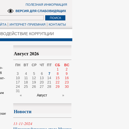
ПОЛЕЗНАЯ ИНФОРМАЦИЯ
ВЕРСИЯ ДЛЯ СЛАБОВИДЯЩИХ
АЙТА
ИНТЕРНЕТ-ПРИЕМНАЯ
КОНТАКТЫ
ВОДЕЙСТВИЕ КОРРУПЦИИ
Август 2026
ПН
ВТ
СР
ЧТ
ПТ
СБ
ВС
о-
1
2
,8
3
4
5
6
7
8
9
кт-
10
11
12
13
14
15
16
17
18
19
20
21
22
23
24
25
26
27
28
29
30
31
ным
«
Август
»
Новости
арше
11-11-2024
Шлиссельбурженка стала Миссис