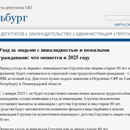
КАРТА С
 ДЕПУТАТОВ
ЗАКОНОДАТЕЛЬСТВО
АДМИНИСТРАЦИЯ
ПРОТИ
Уход за людьми с инвалидностью и пожилыми
гражданами: что меняется в 2025 году
Период ухода за людьми с инвалидностью I группы или лицами старше 80 лет п
прежнему будет учитываться в страховой стаж трудоспособным гражданам - 1
ИПК за полный год. Для этого нужно подать заявление в Отделение СФР по Сан
Петербургу и Ленинградской области.
С 1 января 2025 г. не будет осуществлять ежемесячные выплаты трудоспособ
гражданам, осуществляющим уход за инвалидами I группы (исключение
составляют выплаты за инвалидов с детства I группы) и лиц старше 80 лет.
Средства будут автоматически назначены фондом в виде надбавки к пенсии
инвалидам I группы (за исключением инвалидов с детства I группы) и лицам ст
80 лет.
Периоды ухода за инвалидом I группы или за лицом старше 80 лет