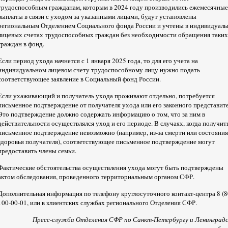
трудоспособным гражданам, которым в 2024 году производились ежемесячные
выплаты в связи с уходом за указанными лицами, будут установлены
региональным Отделением Социального фонда России и учтены в индивидуал
лицевых счетах трудоспособных граждан без необходимости обращения таких
граждан в фонд.
Если период ухода начнется с 1 января 2025 года, то для его учета на
индивидуальном лицевом счету трудоспособному лицу нужно подать
соответствующее заявление в Социальный фонд России.
Если ухаживающий и получатель ухода проживают отдельно, потребуется
письменное подтверждение от получателя ухода или его законного представите
Это подтверждение должно содержать информацию о том, что за ним в
действительности осуществлялся уход и его периоде. В случаях, когда получит
письменное подтверждение невозможно (например, из-за смерти или состояния
здоровья получателя), соответствующее письменное подтверждение могут
предоставить члены семьи.
Фактические обстоятельства осуществления ухода могут быть подтверждены
актом обследования, проведенного территориальным органом СФР.
Дополнительная информация по телефону круглосуточного контакт-центра 8 (8
100-00-01, или в клиентских службах регионального Отделения СФР.
Пресс-служба Отделения СФР по Санкт-Петербургу и Ленинград