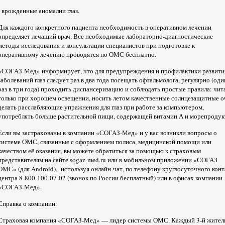
- врожденные аномалии глаз.
Для каждого конкретного пациента необходимость в оперативном лечении
определяет лечащий врач. Все необходимые лабораторно-диагностические
методы исследования и консультации специалистов при подготовке к
оперативному лечению проводятся по ОМС бесплатно.
«СОГАЗ-Мед» информирует, что для предупреждения и профилактики развити
заболеваний глаз следует раз в два года посещать офтальмолога, регулярно (оди
раз в три года) проходить диспансеризацию и соблюдать простые правила: чит
только при хорошем освещении, носить летом качественные солнцезащитные о
делать расслабляющие упражнения для глаз при работе за компьютером,
употреблять больше растительной пищи, содержащей витамин А и морепродук
Если вы застрахованы в компании «СОГАЗ-Мед» и у вас возникли вопросы о
системе ОМС, связанные с оформлением полиса, медицинской помощи или
качеством её оказания, вы можете обратиться за помощью к страховым
представителям на сайте sogaz-med.ru или в мобильном приложении «СОГАЗ
ОМС» (для Android), используя онлайн-чат, по телефону круглосуточного конт
центра 8-800-100-07-02 (звонок по России бесплатный) или в офисах компании
«СОГАЗ-Мед».
Справка о компании:
Страховая компания «СОГАЗ-Мед» — лидер системы ОМС. Каждый 3-й жител