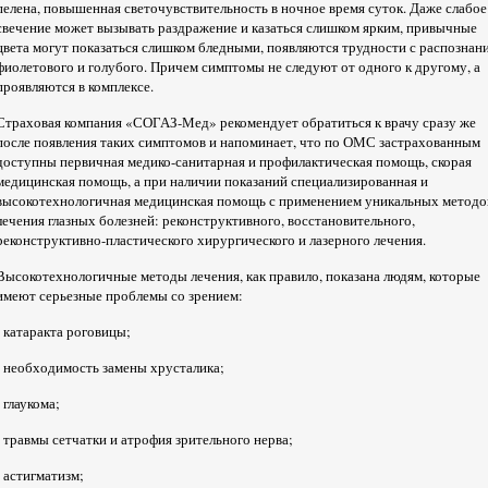
пелена, повышенная светочувствительность в ночное время суток. Даже слабое
свечение может вызывать раздражение и казаться слишком ярким, привычные
цвета могут показаться слишком бледными, появляются трудности с распознан
фиолетового и голубого. Причем симптомы не следуют от одного к другому, а
проявляются в комплексе.
Страховая компания «СОГАЗ-Мед» рекомендует обратиться к врачу сразу же
после появления таких симптомов и напоминает, что по ОМС застрахованным
доступны первичная медико-санитарная и профилактическая помощь, скорая
медицинская помощь, а при наличии показаний специализированная и
высокотехнологичная медицинская помощь с применением уникальных методо
лечения глазных болезней: реконструктивного, восстановительного,
реконструктивно-пластического хирургического и лазерного лечения.
Высокотехнологичные методы лечения, как правило, показана людям, которые
имеют серьезные проблемы со зрением:
- катаракта роговицы;
- необходимость замены хрусталика;
- глаукома;
- травмы сетчатки и атрофия зрительного нерва;
- астигматизм;