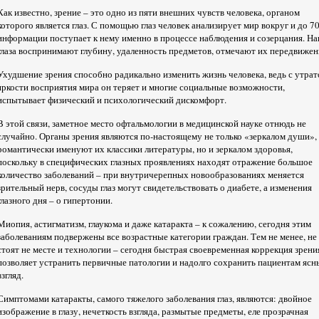
Как известно, зрение – это одно из пяти внешних чувств человека, органом
которого является глаз. С помощью глаз человек анализирует мир вокруг и до 
информации поступает к нему именно в процессе наблюдения и созерцания. Н
глаза воспринимают глубину, удаленность предметов, отмечают их передвижен
Ухудшение зрения способно радикально изменить жизнь человека, ведь с утрат
яркости восприятия мира он теряет и многие социальные возможности,
испытывает физический и психологический дискомфорт.
В этой связи, заметное место офтальмологии в медицинской науке отнюдь не
случайно. Органы зрения являются по-настоящему не только «зеркалом души», 
романтически именуют их классики литературы, но и зеркалом здоровья,
поскольку в специфических глазных проявлениях находят отражение большое
количество заболеваний – при внутричерепных новообразованиях меняется
зрительный нерв, сосуды глаз могут свидетельствовать о диабете, а изменения
глазного дня – о гипертонии.
Миопия, астигматизм, глаукома и даже катаракта – к сожалению, сегодня этим
заболеваниям подвержены все возрастные категории граждан. Тем не менее, не
стоят не месте и технологии – сегодня быстрая своевременная коррекция зрени
позволяет устранить первичные патологии и надолго сохранить пациентам ясн
взгляд.
Симптомами катаракты, самого тяжелого заболевания глаз, являются: двойное
изображение в глазу, нечеткость взгляда, размытые предметы, еле прозрачная