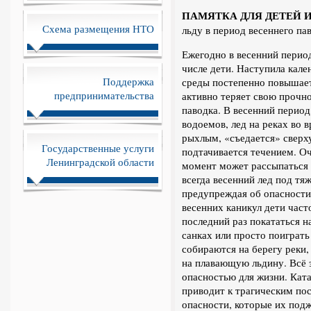
ПАМЯТКА ДЛЯ ДЕТЕЙ И
Схема размещения НТО
льду в период весеннего па
Ежегодно в весенний период
числе дети. Наступила кал
Поддержка
среды постепенно повышает
предпринимательства
активно теряет свою прочн
паводка. В весенний период
водоемов, лед на реках во 
рыхлым, «съедается» сверху
Государственные услуги
подтачивается течением. Оч
Ленинградской области
момент может рассыпаться 
всегда весенний лед под тя
предупреждая об опасности,
весенних каникул дети часто
последний раз покататься на
санках или просто поиграть
собираются на берегу реки,
на плавающую льдину. Всё 
опасностью для жизни. Ката
приводит к трагическим пос
опасности, которые их под