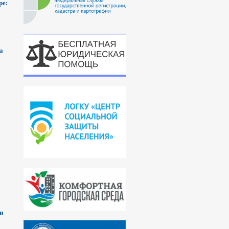
ре:
а
и