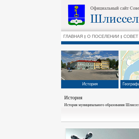
ГЛАВНАЯ
О ПОСЕЛЕНИИ
СОВЕТ
История
Географи
История
История муниципального образования Шлиссе
resource(4) of type (pgsql link)