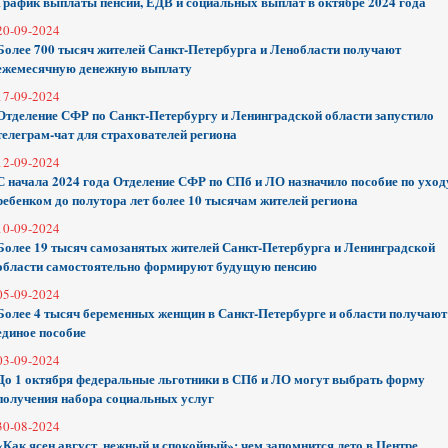
График выплаты пенсий, ЕДВ и социальных выплат в октябре 2024 года
20-09-2024
Более 700 тысяч жителей Санкт-Петербурга и Ленобласти получают
ежемесячную денежную выплату
17-09-2024
Отделение СФР по Санкт-Петербургу и Ленинградской области запустило
телеграм-чат для страхователей региона
12-09-2024
С начала 2024 года Отделение СФР по СПб и ЛО назначило пособие по уход
ребенком до полутора лет более 10 тысячам жителей региона
10-09-2024
Более 19 тысяч самозанятых жителей Санкт-Петербурга и Ленинградской
области самостоятельно формируют будущую пенсию
05-09-2024
Более 4 тысяч беременных женщин в Санкт-Петербурге и области получают
единое пособие
03-09-2024
До 1 октября федеральные льготники в СПб и ЛО могут выбрать форму
получения набора социальных услуг
30-08-2024
«Как ясен август, нежный и спокойный»: чем запомнится лето в Центре