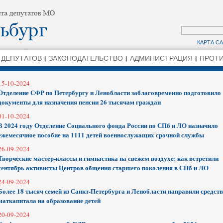
КАРТА С
 ДЕПУТАТОВ
ЗАКОНОДАТЕЛЬСТВО
АДМИНИСТРАЦИЯ
ПРОТИ
15-10-2024
Отделение СФР по Петербургу и Ленобласти заблаговременно подготовило
документы для назначения пенсии 26 тысячам граждан
01-10-2024
В 2024 году Отделение Социального фонда России по СПб и ЛО назначило
ежемесячное пособие на 1111 детей военнослужащих срочной службы
26-09-2024
Творческие мастер-классы и гимнастика на свежем воздухе: как встретили
сентябрь активисты Центров общения старшего поколения в СПб и ЛО
24-09-2024
Более 18 тысяч семей из Санкт-Петербурга и Ленобласти направили средст
маткапитала на образование детей
20-09-2024